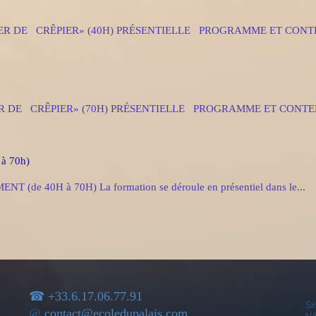
DE CRÊPIER» (40H) PRÉSENTIELLE PROGRAMME ET CONTEN
E CRÊPIER» (70H) PRÉSENTIELLE PROGRAMME ET CONTEN
 à 70h)
 40H à 70H) La formation se déroule en présentiel dans le...
☎ +33.6.17.06.77.91
Si
@
contact@ecoledupalais.com