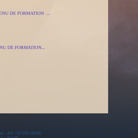
U DE FORMATION ...
U DE FORMATION...
ret : 441 733 938 00035