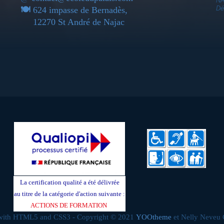
NA
Dé
🍽
624 impasse de Bernadès,
12270 St André de Najac
La certification qualité a été délivrée
au titre de la catégorie d'action suivante :
ACTIONS DE FORMATION
 with HTML5 and CSS3 - Copyright © 2021
YOOtheme
et Nelly Neveu 