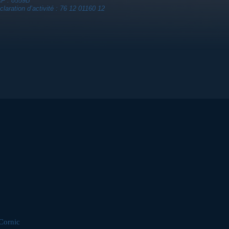
F : 8559B
claration d’activité : 76 12 01160 12
Cornic