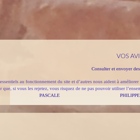
VOS AVI
Consulter et envoyer de
essentiels au fonctionnement du site et d’autres nous aident à améliorer 
ue, si vous les rejetez, vous risquez de ne pas pouvoir utiliser l’ensem
PASCALE
PHILIPPE