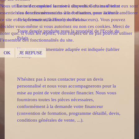
Nous utilisons des cookies sur notre site web. Certains d’entre eux sont
Le tarif comprend la mise à disposition du matériel et
essentiels au fonctionnement du site et d’autres nous aident à améliorer
des denrées nécessaires à la formation, pour la durée
ce site et l’expérience utilisateur (cookies traceurs). Vous pouvez
de la formation, à l'Ecole du Palais.
décider vous-même si vous autorisez ou non ces cookies. Merci de
Toute denrée produite reste la propriété de l'Ecole du
noter que, si vous les rejetez, vous risquez de ne pas pouvoir utiliser
Palais.
l’ensemble des fonctionnalités du site.
Une tenue vestimentaire adaptée est indiquée (tablier
OK
JE REFUSE
fourni).
N'hésitez pas à nous contacter pour un devis
personnalisé et nous vous accompagnerons pour la
mise au point de votre dossier financier. Nous vous
fournirons toutes les pièces nécessaires,
conformément à la demande votre financeur
(convention de formation, programme détaillé, devis,
conditions générales de vente, ...).