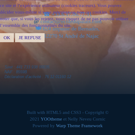
ce site et l’expérience utilisateur (cookies traceurs). Vous pouvez
décider vous-même si vous autorisez ou non ces cookies. Merci de
☎ +33.6.17.06.77.91
noter que, si vous les rejetez, vous risquez de ne pas pouvoir utiliser
@
contact@ecoledupalais.com
l’ensemble des fonctionnalités du site.
🍽
624 impasse de Bernadès,
12270 St André de Najac
OK
JE REFUSE
Siret : 441 733 938 00035
NAF : 8559B
Déclaration d’activité : 76 12 01160 12
Built with HTML5 and CSS3 - Copyright ©
2021
YOOtheme
et Nelly Neveu Cornic
Powered by
Warp Theme Framework