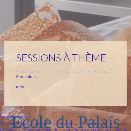
SESSIONS À THÈME
Publié par Super User le
14 août 2019
. Publié dans
Formations
todo
Ecole du Palais
We use cookies
Nous utilisons des cookies sur notre site web. Certains d’entre eux sont
essentiels au fonctionnement du site et d’autres nous aident à améliorer